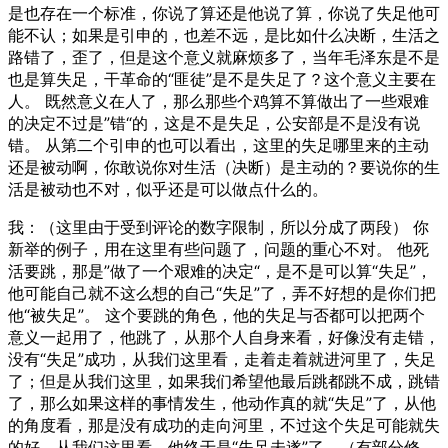
是也存在一个标准，你说了算还是他说了算，你说了失足他可
能不认；如果是引申的，也差不远，是比如什么决断，生活之
路错了，歪了，但是这个意义就麻烦多了，当年毛泽东是不是
也是算失足，干革命的“匪徒”是不是失足了？这个意义主要在
人。 既然意义在人了，那么那些个鸡算不算做出了一些艰难
的决定不过是”错“的，这是不是失足，公安部是不是没有说
错。 从第二个引申的也可以看出，这里的失足哪里来的主动
还是被动啊，你敢说你对生活（决断）是主动的？要说你的生
活是被动也不对，似乎还是可以做点什么的。
我：（这里由于受到评论的数字限制，所以分成了两段） 你
新举的例子，用在这里有些问题了，问题的重心不对。 他死
活要跳，那是”做了一个艰难的决定“，是不是可以算“失足”，
他可能自己就不这么想的自己“失足”了，弄不好想的是你们把
他“被失足”。 这个要跳的角色，他的失足与否都可以把两个
意义一起用了，他跳了，从那个人自身来看，好像没有走错，
没有“失足”成功，从我们这里看，走着走着就进河里了，失足
了；但是从我们这里，如果我们希望他最后跳都跳不成，跳错
了，那么如果这样的事情发生，他动作真的就“失足”了，从他
的角度看，那是没有成功的走向河里，不过这个失足可能就失
的好，从我们这里看，他终于是“失足未遂”了。（有部分修