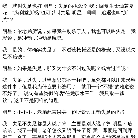
我：就叫失足也好 明星：失足的概念？ 我：回复生命灿若夏
花：“为利益所惑”也可以叫失足 明星：呵呵，追逐也叫“所
惑”？
明星：依老弟所说，如果我主动杀了人，我也可以叫失足，我
就说，是冲动，冲动是魔鬼。
我：是的，你确实失足了，不过该枪毙还是的枪毙，又没说失
足不赔钱～
明星：如果是失足，那又为什么不叫过失呢？或者过当呢？
我：失足，过失，过当意思都不一样吧，虽然都可以用来形容
这件事，但是我为什么要都选用了，就用一个“不错”的难道说
不好了。 说句有些类似的话“任凭弱水三千，我只取一瓢
饮”，这里不是同样的道理
明星：不不不，老弟此言误矣。你听说过主动失足的吗？
我：失足不失足都是人说了算，主要是别人说了算 明星：哈
哈哈，绕了一圈，老弟怎么又绕回来了呀 我：即便是回到踩
滑了，空了，要是那个人不在那儿，它有机会主动还是被动滑