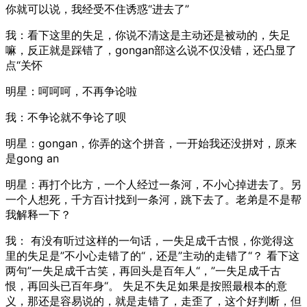
你就可以说，我经受不住诱惑“进去了”
我：看下这里的失足，你说不清这是主动还是被动的，失足
嘛，反正就是踩错了，gongan部这么说不仅没错，还凸显了
点“关怀
明星：呵呵呵，不再争论啦
我：不争论就不争论了呗
明星：gongan，你弄的这个拼音，一开始我还没拼对，原来
是gong an
明星：再打个比方，一个人经过一条河，不小心掉进去了。另
一个人想死，千方百计找到一条河，跳下去了。老弟是不是帮
我解释一下？
我： 有没有听过这样的一句话，一失足成千古恨，你觉得这
里的失足是”不小心走错了的“，还是”主动的走错了“？ 看下这
两句”一失足成千古笑，再回头是百年人“，”一失足成千古
恨，再回头已百年身“。 失足不失足如果是按照最根本的意
义，那还是容易说的，就是走错了，走歪了，这个好判断，但