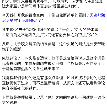
妇女。特殊人群也需要尊重。”可以看到，公安部的本意还是
让大家至少是新闻媒体更加的“尊重某些妇女”。
今天我打开我的百度空间，非常自然而简单的看到了
天边那颗
启明星
的“
什么叫失足
？”,
其中这位“夫子”给俺们综合的说出了一点，”更大的群体属于
主动而为之不配叫失足,””我们还有必要称之为“失足”么”？
反正，夫子咬文嚼字的结果就是，这个失足的叫法是公安部吃
饱了的瞎掰.
俺就评论了，叫失足合适嘛，他于是反复给俺说失足这个词是
代表被动的，要俺多想想主被动问题，当然我是没有同意了，
于是这篇凑热闹的文章也就出来了。
我觉得我们争论的还是有那么点条理，所以直接将争论的过程
直接复制了过来，而不是重新编辑，从原文中还可以看到争论
内容不断变化的过程。
下面就是整理摘录，记录了俺们之间的争论从一句话到一篇小
文的过程。