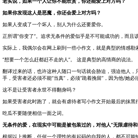
老实说，如果一个人让你不能欣赏，你还能爱上对方吗？
如果你发现这人是恶魔，你还会爱上对方吗？
如果人变成了一个坏人，别人为什么还要爱你。
正所谓“你变了”。追求无条件的爱似乎是不可能成功的，而且
实际上，我偶尔会在网上刷到一些小作文，就是典型的情感勒
“想要一个怎么赶都赶不走的人”。 这是典型的高情商的说法。
翻译过来的话，也许这种人随口一句话就会胁迫，强迫他人，
手，受害者还必须不能“当真”，必须“跪着挽留”，因为他/她必
这不是让受害者永世不得翻身吗？
如果受害者此时跑了，就会有虐待者写小作文开始最后的抹黑行
吃瓜不要随便相信一面之词。
无条件的爱，在现实中可能是被包装过的，对他人“无限虐待
根据以上推断，任何一个理性的有起码的自我的人，都不可能